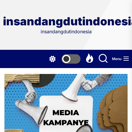
Skip
to
the
insandangdutindonesi
content
insandangdutindonesia
Menu