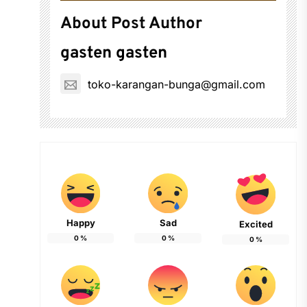
About Post Author
gasten gasten
toko-karangan-bunga@gmail.com
Happy
Sad
Excited
0
%
0
%
0
%