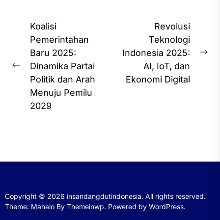
Post
Koalisi
Revolusi
navigation
Pemerintahan
Teknologi
Baru 2025:
Indonesia 2025:
Ne
Dinamika Partai
AI, IoT, dan
Previous
pos
Politik dan Arah
Ekonomi Digital
post:
Menuju Pemilu
2029
Copyright © 2026
insandangdutindonesia.
All rights reserved.
Theme: Mahalo By
Themeinwp.
Powered by
WordPress.