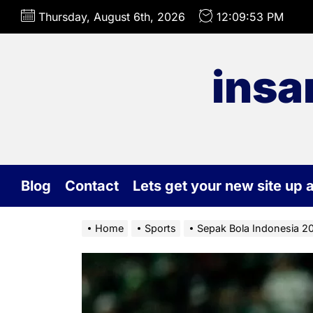
Skip
Thursday, August 6th, 2026
12:09:55 PM
to
the
content
insa
Blog
Contact
Lets get your new site up 
Home
Sports
Sepak Bola Indonesia 202