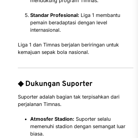
mendukung program Timnas.
Standar Profesional:
Liga 1 membantu
pemain beradaptasi dengan level
internasional.
Liga 1 dan Timnas berjalan beriringan untuk
kemajuan sepak bola nasional.
◆ Dukungan Suporter
Suporter adalah bagian tak terpisahkan dari
perjalanan Timnas.
Atmosfer Stadion:
Suporter selalu
memenuhi stadion dengan semangat luar
biasa.