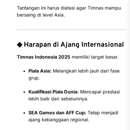
Tantangan ini harus diatasi agar Timnas mampu
bersaing di level Asia.
◆ Harapan di Ajang Internasional
Timnas Indonesia 2025
memiliki target besar.
Piala Asia:
Melangkah lebih jauh dari fase
grup.
Kualifikasi Piala Dunia:
Mencapai prestasi
lebih baik dari sebelumnya.
SEA Games dan AFF Cup:
Tetap menjadi
ajang kebanggaan regional.