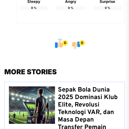
Sleepy
Angry
Surprise
0
%
0
%
0
%
0
0
MORE STORIES
Sepak Bola Dunia
2025 Dominasi Klub
Elite, Revolusi
Teknologi VAR, dan
Masa Depan
Transfer Pemain