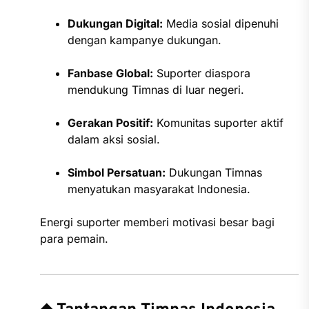
Dukungan Digital:
Media sosial dipenuhi
dengan kampanye dukungan.
Fanbase Global:
Suporter diaspora
mendukung Timnas di luar negeri.
Gerakan Positif:
Komunitas suporter aktif
dalam aksi sosial.
Simbol Persatuan:
Dukungan Timnas
menyatukan masyarakat Indonesia.
Energi suporter memberi motivasi besar bagi
para pemain.