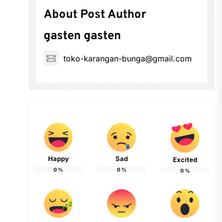
About Post Author
gasten gasten
toko-karangan-bunga@gmail.com
Happy
Sad
Excited
0
%
0
%
0
%