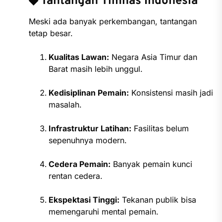
◆ Tantangan Timnas Indonesia
Meski ada banyak perkembangan, tantangan
tetap besar.
Kualitas Lawan:
Negara Asia Timur dan
Barat masih lebih unggul.
Kedisiplinan Pemain:
Konsistensi masih jadi
masalah.
Infrastruktur Latihan:
Fasilitas belum
sepenuhnya modern.
Cedera Pemain:
Banyak pemain kunci
rentan cedera.
Ekspektasi Tinggi:
Tekanan publik bisa
memengaruhi mental pemain.