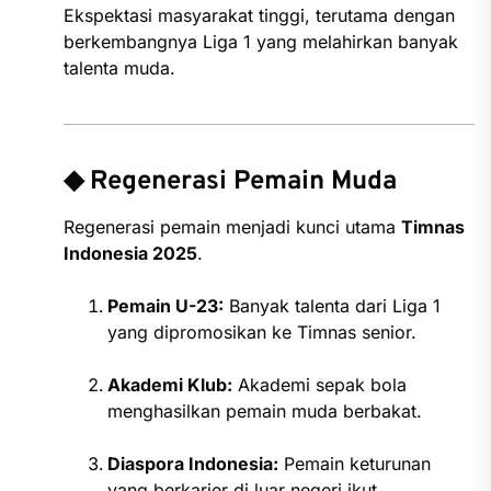
Ekspektasi masyarakat tinggi, terutama dengan
berkembangnya Liga 1 yang melahirkan banyak
talenta muda.
◆ Regenerasi Pemain Muda
Regenerasi pemain menjadi kunci utama
Timnas
Indonesia 2025
.
Pemain U-23:
Banyak talenta dari Liga 1
yang dipromosikan ke Timnas senior.
Akademi Klub:
Akademi sepak bola
menghasilkan pemain muda berbakat.
Diaspora Indonesia:
Pemain keturunan
yang berkarier di luar negeri ikut