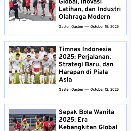
Global, Inovasi
Latihan, dan Industri
Olahraga Modern
Gasten Gasten
October 15, 2025
Timnas Indonesia
2025: Perjalanan,
Strategi Baru, dan
Harapan di Piala
Asia
Gasten Gasten
October 12, 2025
Sepak Bola Wanita
2025: Era
Kebangkitan Global