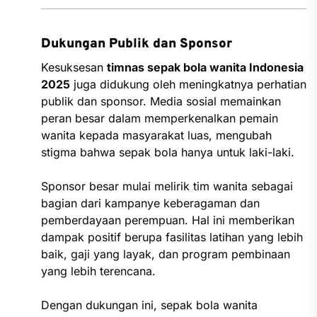
Dukungan Publik dan Sponsor
Kesuksesan
timnas sepak bola wanita Indonesia
2025
juga didukung oleh meningkatnya perhatian
publik dan sponsor. Media sosial memainkan
peran besar dalam memperkenalkan pemain
wanita kepada masyarakat luas, mengubah
stigma bahwa sepak bola hanya untuk laki-laki.
Sponsor besar mulai melirik tim wanita sebagai
bagian dari kampanye keberagaman dan
pemberdayaan perempuan. Hal ini memberikan
dampak positif berupa fasilitas latihan yang lebih
baik, gaji yang layak, dan program pembinaan
yang lebih terencana.
Dengan dukungan ini, sepak bola wanita