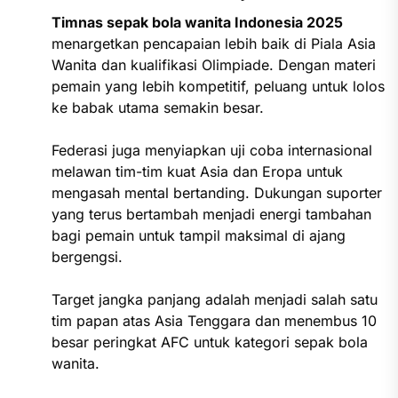
Timnas sepak bola wanita Indonesia 2025
menargetkan pencapaian lebih baik di Piala Asia
Wanita dan kualifikasi Olimpiade. Dengan materi
pemain yang lebih kompetitif, peluang untuk lolos
ke babak utama semakin besar.
Federasi juga menyiapkan uji coba internasional
melawan tim-tim kuat Asia dan Eropa untuk
mengasah mental bertanding. Dukungan suporter
yang terus bertambah menjadi energi tambahan
bagi pemain untuk tampil maksimal di ajang
bergengsi.
Target jangka panjang adalah menjadi salah satu
tim papan atas Asia Tenggara dan menembus 10
besar peringkat AFC untuk kategori sepak bola
wanita.