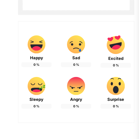
Happy
Sad
Excited
0
%
0
%
0
%
Sleepy
Angry
Surprise
0
%
0
%
0
%