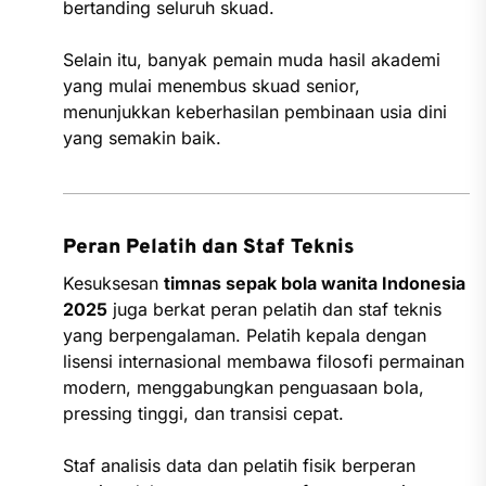
bertanding seluruh skuad.
Selain itu, banyak pemain muda hasil akademi
yang mulai menembus skuad senior,
menunjukkan keberhasilan pembinaan usia dini
yang semakin baik.
Peran Pelatih dan Staf Teknis
Kesuksesan
timnas sepak bola wanita Indonesia
2025
juga berkat peran pelatih dan staf teknis
yang berpengalaman. Pelatih kepala dengan
lisensi internasional membawa filosofi permainan
modern, menggabungkan penguasaan bola,
pressing tinggi, dan transisi cepat.
Staf analisis data dan pelatih fisik berperan