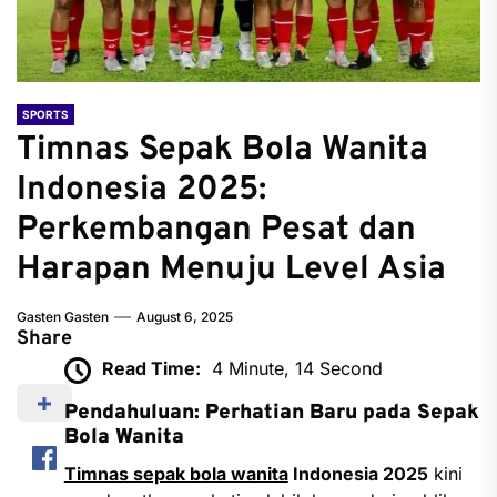
SPORTS
Timnas Sepak Bola Wanita
Indonesia 2025:
Perkembangan Pesat dan
Harapan Menuju Level Asia
Gasten Gasten
August 6, 2025
Share
Read Time:
4 Minute, 14 Second
Pendahuluan: Perhatian Baru pada Sepak
Bola Wanita
Timnas sepak bola wanita
Indonesia 2025
kini