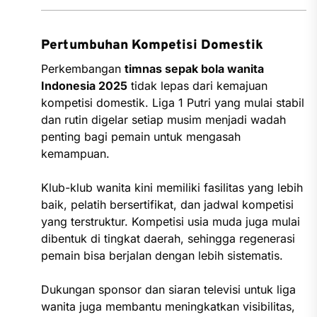
Pertumbuhan Kompetisi Domestik
Perkembangan
timnas sepak bola wanita
Indonesia 2025
tidak lepas dari kemajuan
kompetisi domestik. Liga 1 Putri yang mulai stabil
dan rutin digelar setiap musim menjadi wadah
penting bagi pemain untuk mengasah
kemampuan.
Klub-klub wanita kini memiliki fasilitas yang lebih
baik, pelatih bersertifikat, dan jadwal kompetisi
yang terstruktur. Kompetisi usia muda juga mulai
dibentuk di tingkat daerah, sehingga regenerasi
pemain bisa berjalan dengan lebih sistematis.
Dukungan sponsor dan siaran televisi untuk liga
wanita juga membantu meningkatkan visibilitas,