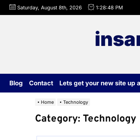
Skip
Saturday, August 8th, 2026
1:28:49 PM
to
the
content
insa
Blog
Contact
Lets get your new site up 
Home
Technology
Category:
Technology