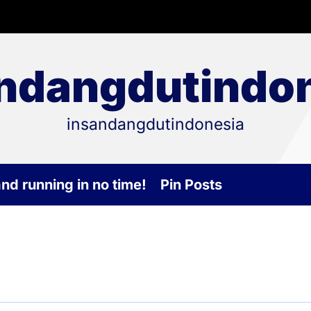
ndangdutindo
insandangdutindonesia
and running in no time!
Pin Posts