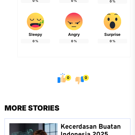
0
%
0
%
0
%
Sleepy
Angry
Surprise
0
%
0
%
0
%
0
0
MORE STORIES
Kecerdasan Buatan
Indonesia 2025