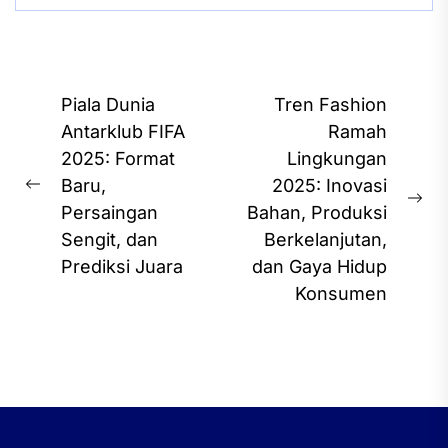
Post
Piala Dunia
Tren Fashion
navigation
Antarklub FIFA
Ramah
2025: Format
Lingkungan
Baru,
2025: Inovasi
Previous
Ne
Persaingan
Bahan, Produksi
post:
pos
Sengit, dan
Berkelanjutan,
Prediksi Juara
dan Gaya Hidup
Konsumen