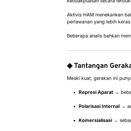
ketidakpuasan secara terbuk
Aktivis HAM menekankan bahw
perlawanan yang lebih keras
Beberapa analis bahkan men
◆ Tantangan Gerak
Meski kuat, gerakan ini puny
Represi Aparat
→ beber
Polarisasi Internal
→ ad
Komersialisasi
→ sebagi