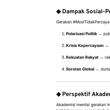
◆ Dampak Sosial-Po
Gerakan #MosiTidakPercay
Polarisasi Politik
→ publ
Krisis Kepercayaan
→ b
Kekuatan Rakyat
→ raky
Sorotan Global
→ dunia 
◆ Perspektif Akadem
Akademisi menilai gerakan i