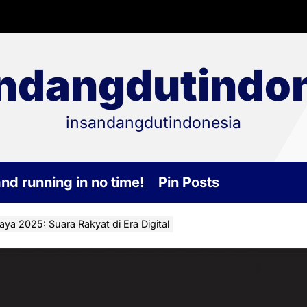
ndangdutindo
insandangdutindonesia
and running in no time!
Pin Posts
a 2025: Suara Rakyat di Era Digital