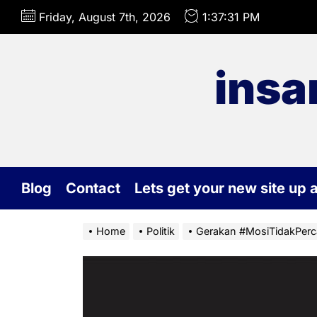
Skip
Friday, August 7th, 2026
1:37:32 PM
to
the
content
insa
Blog
Contact
Lets get your new site up 
Home
Politik
Gerakan #MosiTidakPercay