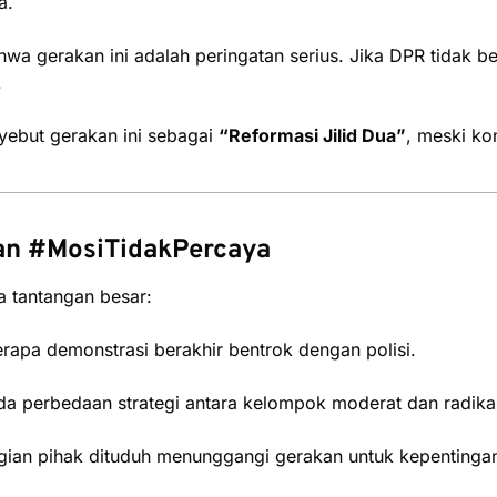
a.
a gerakan ini adalah peringatan serius. Jika DPR tidak be
.
yebut gerakan ini sebagai
“Reformasi Jilid Dua”
, meski k
an #MosiTidakPercaya
a tantangan besar:
apa demonstrasi berakhir bentrok dengan polisi.
a perbedaan strategi antara kelompok moderat dan radikal
an pihak dituduh menunggangi gerakan untuk kepentingan 