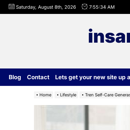
Skip
Saturday, August 8th, 2026
7:55:35 AM
to
the
content
insa
Blog
Contact
Lets get your new site up 
Home
Lifestyle
Tren Self-Care Generas