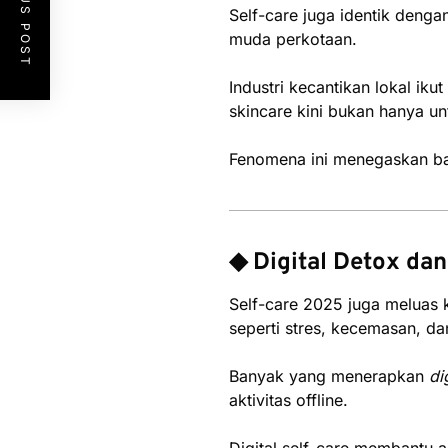
PREVIOUS POST
Self-care juga identik deng
muda perkotaan.
Industri kecantikan lokal ik
skincare kini bukan hanya un
Fenomena ini menegaskan bah
◆ Digital Detox da
Self-care 2025 juga meluas 
seperti stres, kecemasan, da
Banyak yang menerapkan
di
aktivitas offline.
Digital self-care membantu a