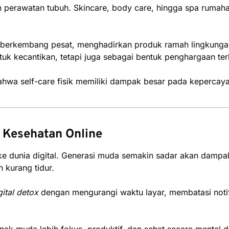
an perawatan tubuh. Skincare, body care, hingga spa rumah
ut berkembang pesat, menghadirkan produk ramah lingkungan 
tuk kecantikan, tetapi juga sebagai bentuk penghargaan terh
wa self-care fisik memiliki dampak besar pada kepercayaa
n Kesehatan Online
ke dunia digital. Generasi muda semakin sadar akan dampa
n kurang tidur.
gital detox
dengan mengurangi waktu layar, membatasi notif
nak muda lebih fokus, produktif, dan sehat secara mental di