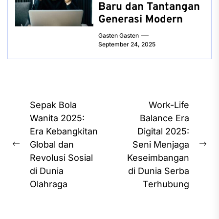
Baru dan Tantangan
Generasi Modern
Gasten Gasten
September 24, 2025
Post
Sepak Bola
Work-Life
navigation
Wanita 2025:
Balance Era
Era Kebangkitan
Digital 2025:
Global dan
Seni Menjaga
Previous
Ne
Revolusi Sosial
Keseimbangan
post:
pos
di Dunia
di Dunia Serba
Olahraga
Terhubung