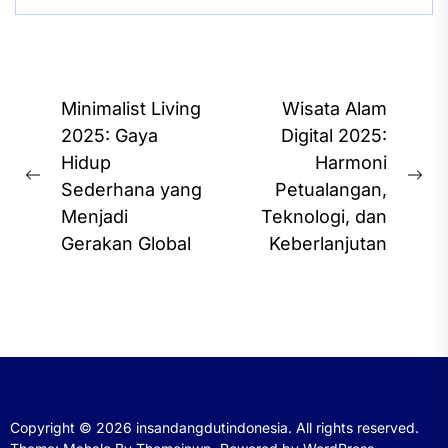
Post
Minimalist Living
Wisata Alam
navigation
2025: Gaya
Digital 2025:
Hidup
Harmoni
Previous
Ne
Sederhana yang
Petualangan,
post:
pos
Menjadi
Teknologi, dan
Gerakan Global
Keberlanjutan
Copyright © 2026
insandangdutindonesia.
All rights reserved.