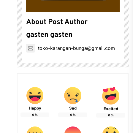
About Post Author
gasten gasten
toko-karangan-bunga@gmail.com
Happy
Sad
Excited
0
%
0
%
0
%